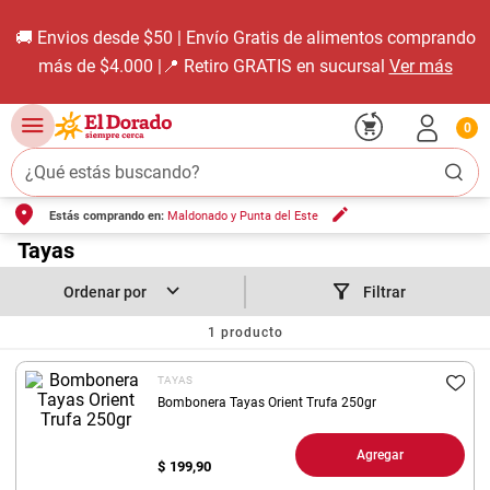
🚚 Envios desde $50 | Envío Gratis de alimentos comprando
más de $4.000 |📍 Retiro GRATIS en sucursal
Ver más
0
¿Qué estás buscando?
Estás comprando en:
Maldonado y Punta del Este
TÉRMINOS MÁS BUSCADOS
1
.
Tayas
carne carnicería
2
.
leche
Filtrar
3
.
aceite
1
producto
4
.
queso
TAYAS
5
.
bondiola
Bombonera Tayas Orient Trufa 250gr
6
.
pollo
Agregar
$
199,90
7
.
yerba