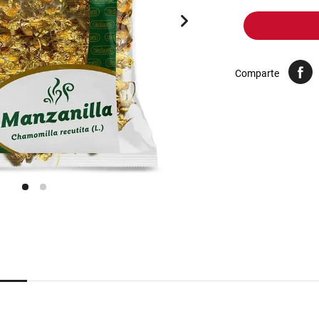
10
.
harina
Comparte