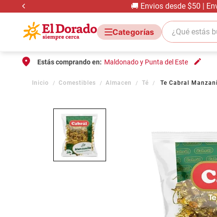
🚚 Envios desde $50 | En
¿Qué estás bus
Estás comprando en:
Maldonado y Punta del Este
Comestibles
Almacen
Té
Te Cabral Manzani