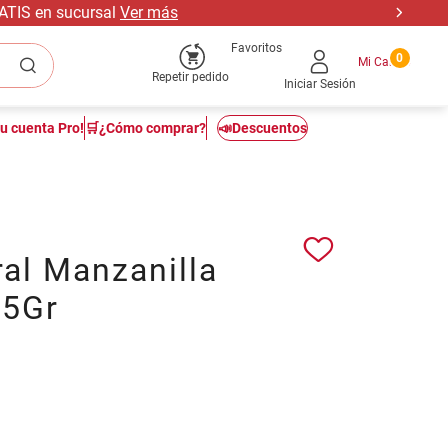
RATIS en sucursal
Ver más
Favoritos
0
Repetir pedido
Iniciar Sesión
tu cuenta Pro!
🛒¿Cómo comprar?
📣Descuentos
al Manzanilla
25Gr