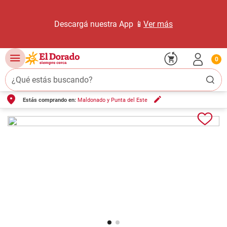
Descargá nuestra App 📱
Ver más
0
¿Qué estás buscando?
Estás comprando en:
Maldonado y Punta del Este
TÉRMINOS MÁS BUSCADOS
1
.
carne carnicería
2
.
leche
3
.
aceite
4
.
queso
5
.
pollo
6
.
bondiola
7
.
fideos