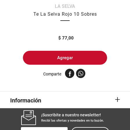
LA SELVA
8
.
yerba
Te La Selva Rojo 10 Sobres
9
.
arroz
10
.
harina
$
77,00
Agregar
Comparte
+
Información
¡Suscribite a nuestro newsletter!
Recibí las ofertas y novedades en tu buzón.