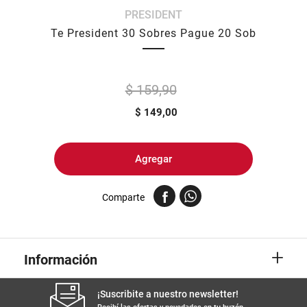
PRESIDENT
8
.
arroz
Te President 30 Sobres Pague 20 Sob
9
.
harina
10
.
yerba
$ 159,90
$
149,00
Agregar
Comparte
+
Información
¡Suscribite a nuestro newsletter!