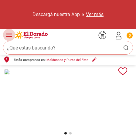
Descargá nuestra App 📱
Ver más
0
¿Qué estás buscando?
Estás comprando en:
Maldonado y Punta del Este
TÉRMINOS MÁS BUSCADOS
1
.
carne carnicería
2
.
leche
3
.
aceite
4
.
queso
5
.
pollo
6
.
bondiola
7
.
fideos