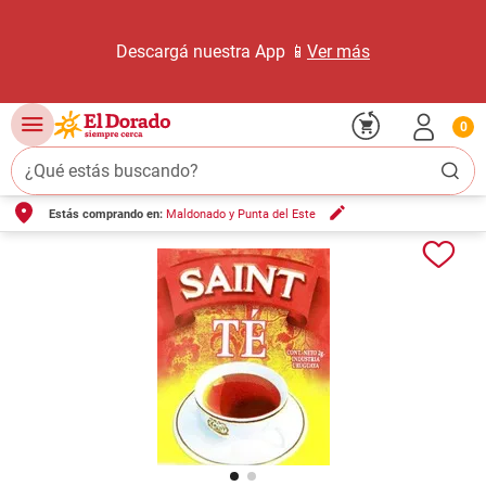
Descargá nuestra App 📱
Ver más
0
¿Qué estás buscando?
Estás comprando en:
Maldonado y Punta del Este
TÉRMINOS MÁS BUSCADOS
1
.
carne carnicería
2
.
leche
3
.
aceite
4
.
queso
5
.
pollo
6
.
bondiola
7
.
fideos