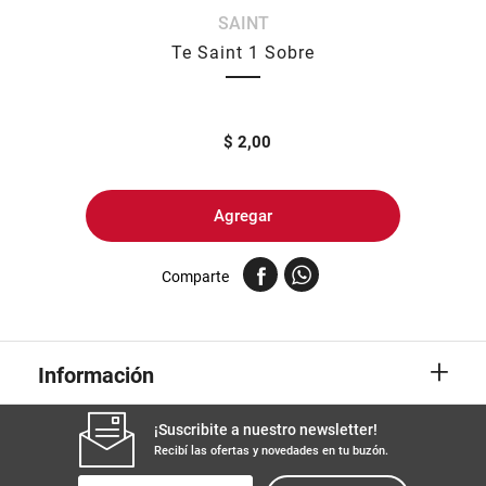
SAINT
8
.
yerba
Te Saint 1 Sobre
9
.
arroz
10
.
harina
$
2,00
Agregar
Comparte
+
Información
¡Suscribite a nuestro newsletter!
Recibí las ofertas y novedades en tu buzón.