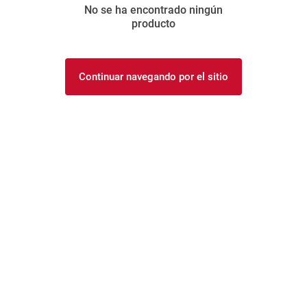
No se ha encontrado ningún
8
.
yerba
producto
9
.
arroz
10
.
harina
Continuar navegando por el sitio