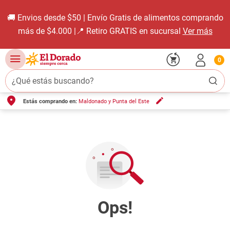
🚚 Envios desde $50 | Envío Gratis de alimentos comprando
más de $4.000 |📍 Retiro GRATIS en sucursal
Ver más
0
¿Qué estás buscando?
Estás comprando en:
Maldonado y Punta del Este
TÉRMINOS MÁS BUSCADOS
1
.
carne carnicería
2
.
leche
3
.
aceite
4
.
queso
5
.
pollo
6
.
bondiola
7
.
fideos