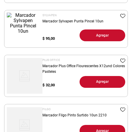
8
.
yerba
SYLVAPEN
9
.
harina
Marcador Sylvapen Punta Pincel 10un
10
.
arroz
Agregar
$
95,00
PLUS OFFICE
Marcador Plus Office Flourescentes X12und Colores
Pasteles
Agregar
$
32,00
FILGO
Marcador Filgo Pinto Surtido 10un 2210
Agregar