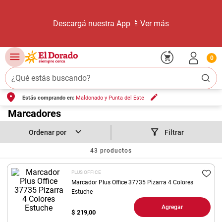
Descargá nuestra App 📱
Ver más
0
¿Qué estás buscando?
Estás comprando en:
Maldonado y Punta del Este
TÉRMINOS MÁS BUSCADOS
1
.
Marcadores
carne carnicería
2
.
leche
Filtrar
3
.
aceite
43
productos
4
.
queso
PLUS OFFICE
5
.
pollo
Marcador Plus Office 37735 Pizarra 4 Colores
Estuche
6
.
bondiola
Agregar
$
219,00
7
.
fideos