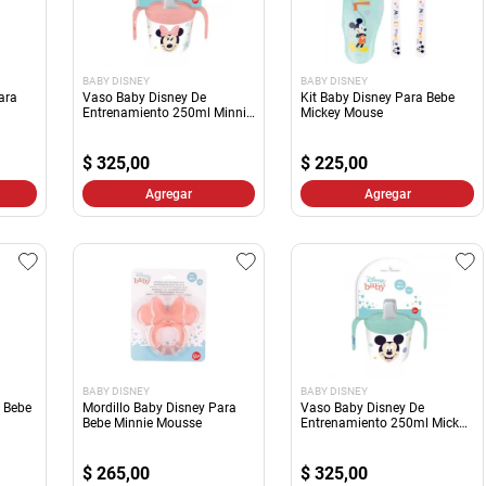
BABY DISNEY
BABY DISNEY
ara
Vaso Baby Disney De
Kit Baby Disney Para Bebe
Entrenamiento 250ml Minnie
Mickey Mouse
Mouse
$
325,00
$
225,00
Agregar
Agregar
BABY DISNEY
BABY DISNEY
 Bebe
Mordillo Baby Disney Para
Vaso Baby Disney De
Bebe Minnie Mousse
Entrenamiento 250ml Mickey
Mouse
$
265,00
$
325,00