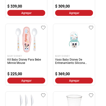
$
339,00
$
309,00
Agregar
Agregar
BABY DISNEY
BABY DISNEY
Kit Baby Disney Para Bebe
Vaso Baby Disney De
Minnie Mouse
Entrenamiento Silicona
250ml Mickey Mous
$
225,00
$
369,00
Agregar
Agregar