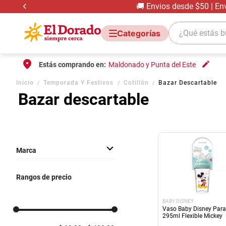
🚚 Envios desde $50 | En
¿Qué estás bus
Estás comprando en:
Maldonado y Punta del Este
Inicio
Temporada Y Festivos
Cotillón
Bazar Descartable
Bazar descartable
Marca
BABY DISNEY
Rangos de precio
OTRAS MARCAS
DARNEL
BABY DISNEY
BABY DISNEY
Vaso Baby Disney Para
295ml Flexible Mickey