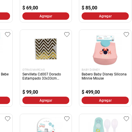
10
.
harina
$
69,00
$
85,00
Agregar
Agregar
OTRAS MARCAS
BABY DISNEY
 Bebe
Servilleta Cd007 Dorado
Babero Baby Disney Silicona
Estampado 33x33cm
Minnie Mouse
20pzas
$
99,00
$
499,00
Agregar
Agregar