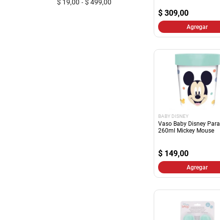
$ 19,00
$ 499,00
$
309,00
Agregar
BABY DISNEY
Vaso Baby Disney Para
260ml Mickey Mouse
$
149,00
Agregar