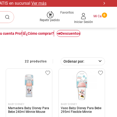
RATIS en sucursal
Ver más
Favoritos
0
Repetir pedido
Iniciar Sesión
tu cuenta Pro!
🛒¿Cómo comprar?
📣Descuentos
Ordenar por
22
productos
BABY DISNEY
BABY DISNEY
Mamadera Baby Disney Para
Vaso Baby Disney Para Bebe
Bebe 240ml Minnie Mouse
295ml Flexible Minnie