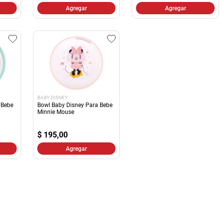
Agregar
Agregar
BABY DISNEY
 Bebe
Bowl Baby Disney Para Bebe
Minnie Mouse
$
195,00
Agregar