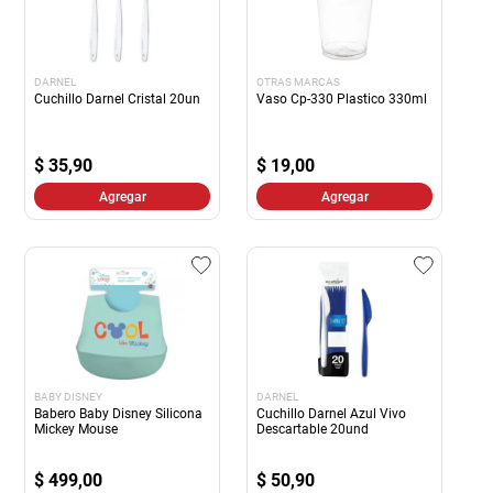
DARNEL
OTRAS MARCAS
Cuchillo Darnel Cristal 20un
Vaso Cp-330 Plastico 330ml
$
35,90
$
19,00
Agregar
Agregar
BABY DISNEY
DARNEL
Babero Baby Disney Silicona
Cuchillo Darnel Azul Vivo
Mickey Mouse
Descartable 20und
$
499,00
$
50,90