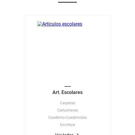
8
.
yerba
9
.
arroz
10
.
harina
Art. Escolares
Carpetas
Cartucheras
Cuaderno-Cuadernolas
Escritura