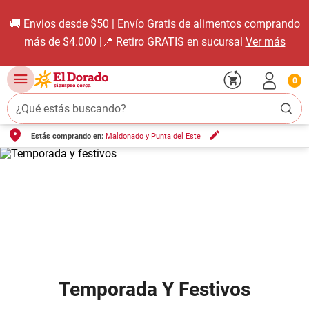
🚚 Envios desde $50 | Envío Gratis de alimentos comprando
más de $4.000 |📍 Retiro GRATIS en sucursal
Ver más
0
¿Qué estás buscando?
Estás comprando en:
Maldonado y Punta del Este
TÉRMINOS MÁS BUSCADOS
1
.
carne carnicería
2
.
leche
3
.
aceite
4
.
queso
5
.
pollo
6
.
bondiola
Temporada Y Festivos
7
.
fideos