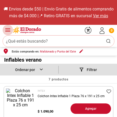
🚚 Envios desde $50 | Envío Gratis de alimentos comprando
más de $4.000 |📍 Retiro GRATIS en sucursal
Ver más
0
¿Qué estás buscando?
Estás comprando en:
Maldonado y Punta del Este
TÉRMINOS MÁS BUSCADOS
1
.
Inflables verano
carne carnicería
2
.
leche
Filtrar
3
.
aceite
7
productos
4
.
queso
INTEX
5
.
pollo
Colchon Intex Inflable 1 Plaza 76 x 191 x 25 cm
6
.
bondiola
Agregar
$
1.090,00
7
.
fideos