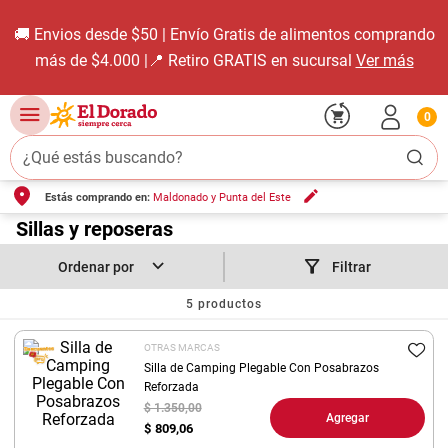
🚚 Envios desde $50 | Envío Gratis de alimentos comprando
más de $4.000 |📍 Retiro GRATIS en sucursal
Ver más
0
¿Qué estás buscando?
Estás comprando en:
Maldonado y Punta del Este
TÉRMINOS MÁS BUSCADOS
1
.
Sillas y reposeras
carne carnicería
2
.
leche
Filtrar
3
.
aceite
5
productos
4
.
queso
OTRAS MARCAS
5
.
bondiola
Silla de Camping Plegable Con Posabrazos
Reforzada
6
.
yerba
$ 1.350,00
Agregar
$
809,06
7
.
pollo