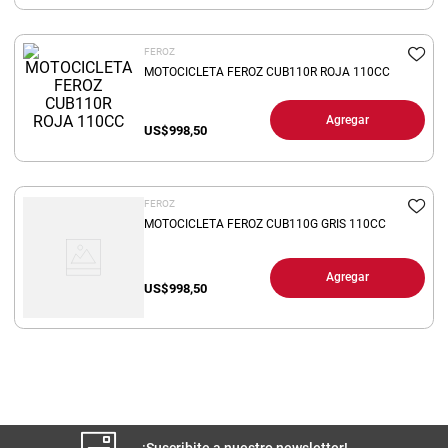
8
.
arroz
FEROZ
9
.
harina
MOTOCICLETA FEROZ CUB110R ROJA 110CC
10
.
yerba
Agregar
US$
998,50
FEROZ
MOTOCICLETA FEROZ CUB110G GRIS 110CC
Agregar
US$
998,50
¡Suscribite a nuestro newsletter!