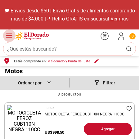
🚚 Envios desde $50 | Envío Gratis de alimentos comprando
más de $4.000 |📍 Retiro GRATIS en sucursal
Ver más
0
¿Qué estás buscando?
Estás comprando en:
Maldonado y Punta del Este
TÉRMINOS MÁS BUSCADOS
1
.
Motos
carne carnicería
2
.
leche
Filtrar
3
.
aceite
3
productos
4
.
queso
FEROZ
5
.
pollo
MOTOCICLETA FEROZ CUB110N NEGRA 110CC
6
.
bondiola
Agregar
US$
998,50
7
.
fideos