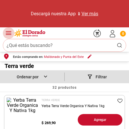
Descargá nuestra App 📱
Ver más
0
¿Qué estás buscando?
Estás comprando en:
Maldonado y Punta del Este
TÉRMINOS MÁS BUSCADOS
1
.
Terra verde
carne carnicería
2
.
leche
Filtrar
3
.
aceite
32
productos
4
.
queso
TERRA VERDE
5
.
pollo
Yerba Terra Verde Organica Y Nativa 1kg
6
.
bondiola
Agregar
$
269,90
7
.
fideos