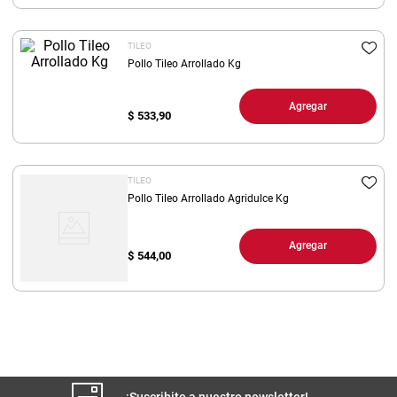
8
.
yerba
TILEO
9
.
harina
Pollo Tileo Arrollado Kg
10
.
arroz
Agregar
$
533,90
TILEO
Pollo Tileo Arrollado Agridulce Kg
Agregar
$
544,00
¡Suscribite a nuestro newsletter!