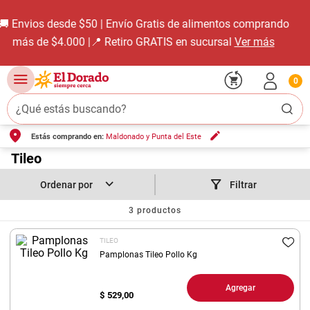
alimentos comprando
Descargá nuestra App 📱
V
sucursal
Ver más
0
¿Qué estás buscando?
Estás comprando en:
Maldonado y Punta del Este
TÉRMINOS MÁS BUSCADOS
1
.
Tileo
carne carnicería
2
.
leche
Filtrar
3
.
aceite
3
productos
4
.
queso
TILEO
5
.
pollo
Pamplonas Tileo Pollo Kg
6
.
bondiola
Agregar
$
529,00
7
.
fideos