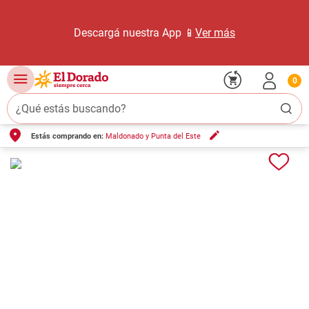
Descargá nuestra App 📱
Ver más
0
¿Qué estás buscando?
Estás comprando en:
Maldonado y Punta del Este
TÉRMINOS MÁS BUSCADOS
1
.
carne carnicería
2
.
leche
3
.
aceite
4
.
queso
5
.
pollo
6
.
bondiola
7
.
fideos