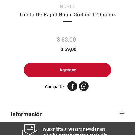
NOBLE
8
.
yerba
Toalla De Papel Noble 3rollos 120paños
9
.
harina
10
.
arroz
$ 83,00
$
59,00
Agregar
Comparte
+
Información
¡Suscribite a nuestro newsletter!