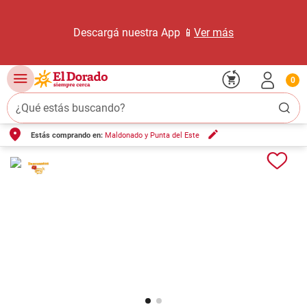
Descargá nuestra App 📱
Ver más
0
¿Qué estás buscando?
Estás comprando en:
Maldonado y Punta del Este
TÉRMINOS MÁS BUSCADOS
1
.
carne carnicería
2
.
leche
3
.
aceite
4
.
queso
5
.
bondiola
6
.
yerba
7
.
pollo