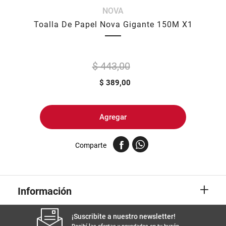
NOVA
8
.
arroz
Toalla De Papel Nova Gigante 150M X1
9
.
harina
10
.
fideos
$ 443,00
$
389,00
Agregar
Comparte
+
Información
¡Suscribite a nuestro newsletter!