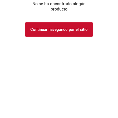
No se ha encontrado ningún
8
.
arroz
producto
9
.
harina
10
.
yerba
Continuar navegando por el sitio