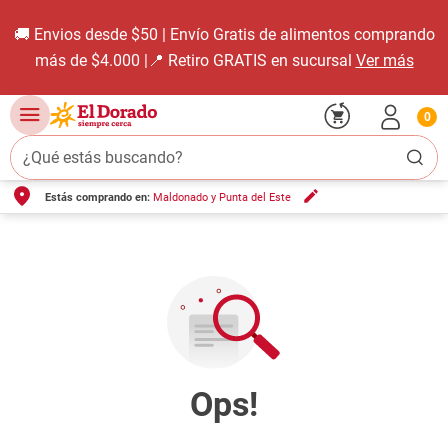
🚚 Envios desde $50 | Envío Gratis de alimentos comprando
más de $4.000 |📍 Retiro GRATIS en sucursal
Ver más
0
¿Qué estás buscando?
Estás comprando en:
Maldonado y Punta del Este
TÉRMINOS MÁS BUSCADOS
1
.
carne carnicería
2
.
leche
3
.
aceite
4
.
queso
5
.
pollo
6
.
bondiola
7
.
fideos