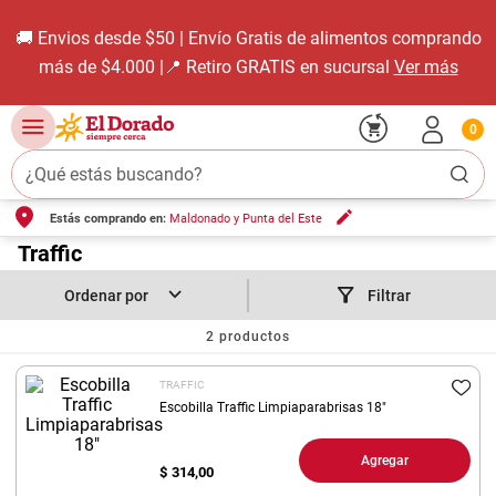
🚚 Envios desde $50 | Envío Gratis de alimentos comprando
más de $4.000 |📍 Retiro GRATIS en sucursal
Ver más
0
¿Qué estás buscando?
Estás comprando en:
Maldonado y Punta del Este
TÉRMINOS MÁS BUSCADOS
1
.
Traffic
carne carnicería
2
.
leche
Filtrar
3
.
aceite
2
productos
4
.
queso
TRAFFIC
5
.
bondiola
Escobilla Traffic Limpiaparabrisas 18"
6
.
pollo
Agregar
$
314,00
7
.
yerba