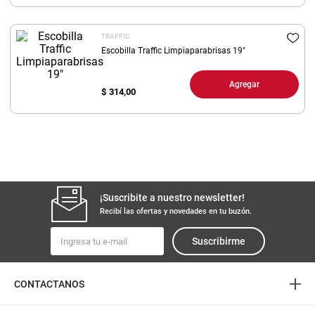
8
.
fideos
TRAFFIC
9
.
arroz
Escobilla Traffic Limpiaparabrisas 19"
10
.
harina
Agregar
$
314,00
¡Suscribite a nuestro newsletter!
Recibí las ofertas y novedades en tu buzón.
Suscribirme
+
CONTACTANOS