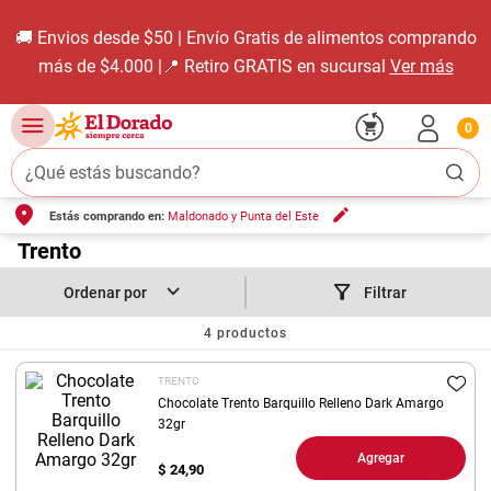
alimentos comprando
Descargá nuestra App 📱
V
sucursal
Ver más
0
¿Qué estás buscando?
Estás comprando en:
Maldonado y Punta del Este
TÉRMINOS MÁS BUSCADOS
1
.
Trento
carne carnicería
2
.
leche
Filtrar
3
.
aceite
4
productos
4
.
queso
TRENTO
5
.
pollo
Chocolate Trento Barquillo Relleno Dark Amargo
32gr
6
.
bondiola
Agregar
$
24,90
7
.
fideos