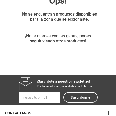
8
.
arroz
9
.
harina
10
.
yerba
¡Suscribite a nuestro newsletter!
Recibí las ofertas y novedades en tu buzón.
Suscribirme
+
CONTACTANOS