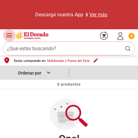
Descargá nuestra App 📱
Ver más
0
¿Qué estás buscando?
Estás comprando en:
Maldonado y Punta del Este
TÉRMINOS MÁS BUSCADOS
1
.
carne carnicería
2
.
leche
0
productos
3
.
aceite
4
.
queso
5
.
pollo
6
.
bondiola
7
.
fideos