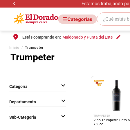
Estamos trabajando para
¿Qué estás bus
Estás comprando en:
Maldonado y Punta del Este
Inicio
Trumpeter
Trumpeter
Categoría
Bebidas Con Alcohol
Departamento
Bebidas
TRUMPETER
Sub-Categoría
Vino Trumpeter Tinto 
750cc
Vinos