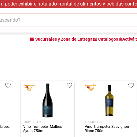
 poder exhibir el rotulado frontal de alimentos y bebidas con
cando?
TÉRMINOS MÁS BUSCADOS
🏪 Sucursales y Zona de Entrega
📖 Catalogos
☀️Activá 
1
.
carne carnicería
2
.
leche
3
.
aceite
4
.
queso
5
.
pollo
6
.
bondiola
7
.
fideos
8
.
arroz
TRUMPETER
TRUMPETER
9
.
harina
Malbec
Vino Trumpeter Malbec
Vino Trumpeter Sauvignon
Syrah 750ml
Blanc 750ml