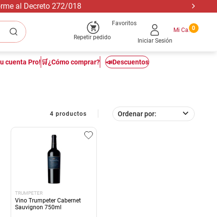
forme al Decreto 272/018
Favoritos
0
Repetir pedido
Iniciar Sesión
tu cuenta Pro!
🛒¿Cómo comprar?
📣Descuentos
Ordenar por
4
productos
TRUMPETER
Vino Trumpeter Cabernet
Sauvignon 750ml