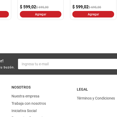
10
.
yerba
$
599,02
$
599,02
$ 695,00
$ 695,00
Agregar
Agregar
r!
tu buzón.
NOSOTROS
LEGAL
Nuestra empresa
Términos y Condiciones
Trabaja con nosotros
Iniciativa Social