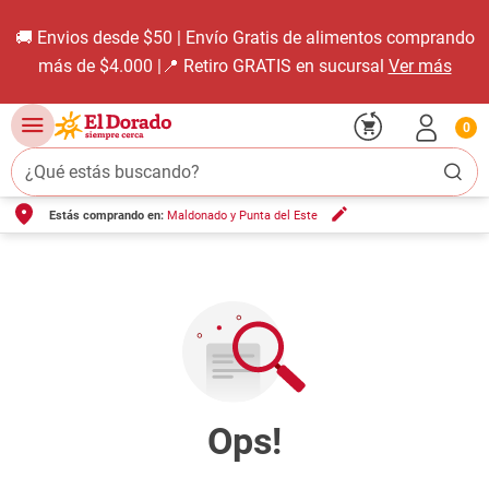
🚚 Envios desde $50 | Envío Gratis de alimentos comprando
más de $4.000 |📍 Retiro GRATIS en sucursal
Ver más
0
¿Qué estás buscando?
Estás comprando en:
Maldonado y Punta del Este
TÉRMINOS MÁS BUSCADOS
1
.
carne carnicería
2
.
leche
3
.
aceite
4
.
queso
5
.
pollo
6
.
bondiola
7
.
fideos