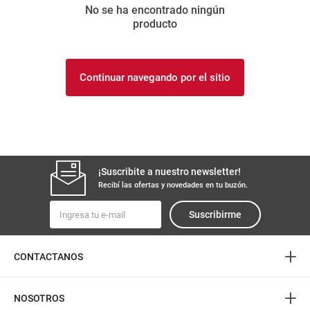
No se ha encontrado ningún
8
.
yerba
producto
9
.
arroz
10
.
harina
Continuar navegando por el sitio
¡Suscribite a nuestro newsletter!
Recibí las ofertas y novedades en tu buzón.
Suscribirme
+
CONTACTANOS
+
NOSOTROS