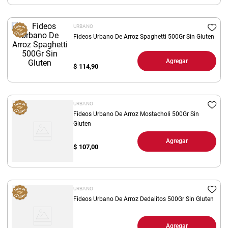
8
.
arroz
URBANO
9
.
harina
Fideos Urbano De Arroz Spaghetti 500Gr Sin Gluten
10
.
fideos
Agregar
$
114,90
URBANO
Fideos Urbano De Arroz Mostacholi 500Gr Sin
Gluten
Agregar
$
107,00
URBANO
Fideos Urbano De Arroz Dedalitos 500Gr Sin Gluten
Agregar