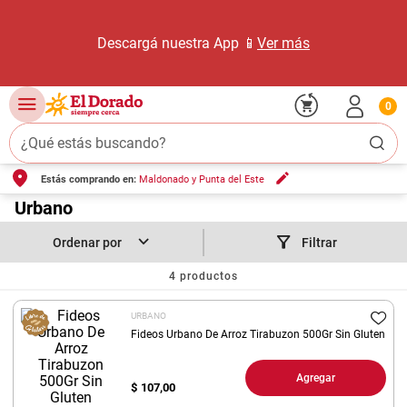
Descargá nuestra App 📱
Ver más
0
¿Qué estás buscando?
Estás comprando en:
Maldonado y Punta del Este
TÉRMINOS MÁS BUSCADOS
1
.
Urbano
carne carnicería
2
.
leche
Filtrar
3
.
aceite
4
productos
4
.
queso
URBANO
5
.
bondiola
Fideos Urbano De Arroz Tirabuzon 500Gr Sin Gluten
6
.
yerba
Agregar
$
107,00
7
.
pollo