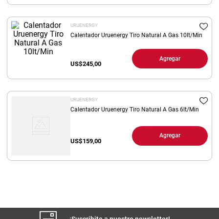
8
.
fideos
URUENERGY
9
.
arroz
Calentador Uruenergy Tiro Natural A Gas 10lt/Min
10
.
harina
Agregar
US$
245,00
URUENERGY
Calentador Uruenergy Tiro Natural A Gas 6lt/Min
Agregar
US$
159,00
¡Suscribite a nuestro newsletter!