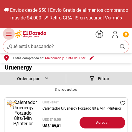
🚚 Envios desde $50 | Envío Gratis de alimentos comprando
más de $4.000 |📍 Retiro GRATIS en sucursal
Ver más
0
¿Qué estás buscando?
Estás comprando en:
Maldonado y Punta del Este
TÉRMINOS MÁS BUSCADOS
1
.
Uruenergy
carne carnicería
2
.
leche
Filtrar
3
.
aceite
3
productos
4
.
queso
URUENERGY
5
.
bondiola
Calentador Uruenergy Forzado 8lts/Min P/Interior
6
.
pollo
US$ 310,00
Agregar
US$
189,01
7
.
yerba