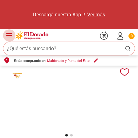
Descargá nuestra App 📱
Ver más
0
¿Qué estás buscando?
Estás comprando en:
Maldonado y Punta del Este
TÉRMINOS MÁS BUSCADOS
1
.
carne carnicería
2
.
leche
3
.
aceite
4
.
queso
5
.
bondiola
6
.
yerba
7
.
pollo