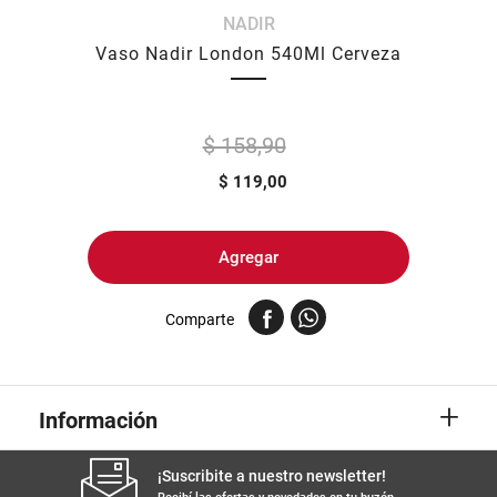
NADIR
8
.
arroz
Vaso Nadir London 540Ml Cerveza
9
.
harina
10
.
fideos
$ 158,90
$
119,00
Agregar
Comparte
+
Información
¡Suscribite a nuestro newsletter!