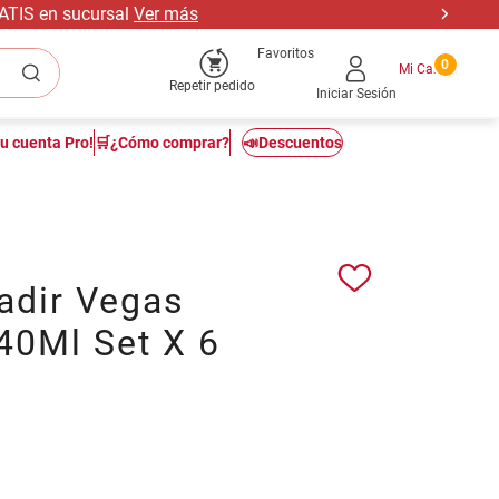
RATIS en sucursal
Ver más
Favoritos
0
Repetir pedido
Iniciar Sesión
tu cuenta Pro!
🛒¿Cómo comprar?
📣Descuentos
adir Vegas
40Ml Set X 6