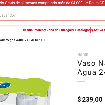
vío Gratis de alimentos comprando más de $4.000 |📍 Retiro G
cando?
TÉRMINOS MÁS BUSCADOS
🏪 Sucursales y Zona de Entrega
📖 Catalogos
☀️Activá 
1
.
carne carnicería
2
.
leche
dir Vegas Agua 240Ml Set X 6
3
.
aceite
NADIR
4
.
queso
Vaso N
5
.
pollo
Agua 2
6
.
bondiola
7
.
fideos
8
.
yerba
9
.
arroz
$
239,00