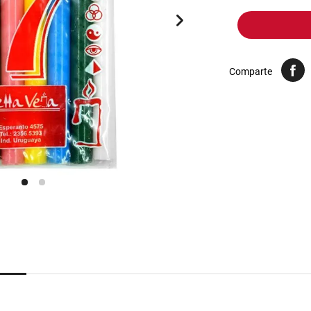
10
.
yerba
Comparte