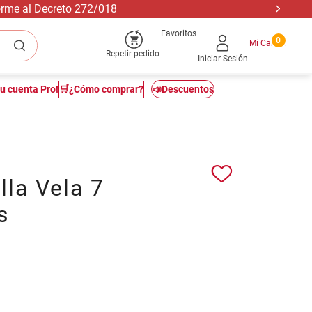
forme al Decreto 272/018
Favoritos
0
Repetir pedido
Iniciar Sesión
tu cuenta Pro!
🛒¿Cómo comprar?
📣Descuentos
lla Vela 7
s