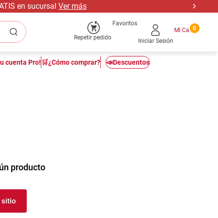
RATIS en sucursal
Ver más
Favoritos
0
Repetir pedido
Iniciar Sesión
tu cuenta Pro!
🛒¿Cómo comprar?
📣Descuentos
ún producto
sitio