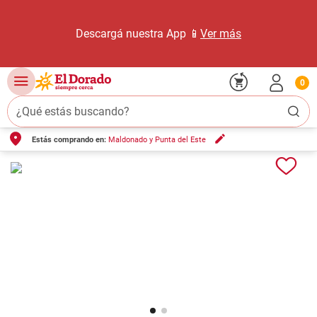
Descargá nuestra App 📱
Ver más
0
¿Qué estás buscando?
Estás comprando en:
Maldonado y Punta del Este
TÉRMINOS MÁS BUSCADOS
1
.
carne carnicería
2
.
leche
3
.
queso
4
.
aceite
5
.
pollo
6
.
bondiola
7
.
fideos