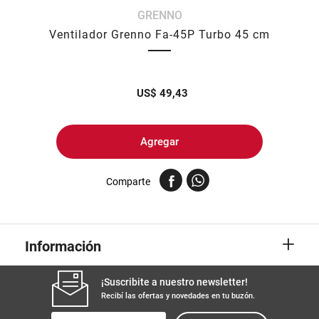
GRENNO
8
.
harina
Ventilador Grenno Fa-45P Turbo 45 cm
9
.
arroz
10
.
yerba
US$
49,43
Agregar
Comparte
+
Información
¡Suscribite a nuestro newsletter!
Recibí las ofertas y novedades en tu buzón.