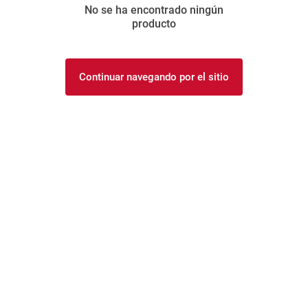
No se ha encontrado ningún
8
.
yerba
producto
9
.
harina
10
.
arroz
Continuar navegando por el sitio