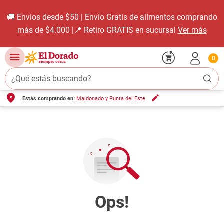
🚚 Envios desde $50 | Envío Gratis de alimentos comprando
más de $4.000 |📍 Retiro GRATIS en sucursal
Ver más
0
¿Qué estás buscando?
Estás comprando en:
Maldonado y Punta del Este
TÉRMINOS MÁS BUSCADOS
1
.
carne carnicería
2
.
leche
3
.
aceite
4
.
queso
5
.
pollo
6
.
bondiola
7
.
fideos