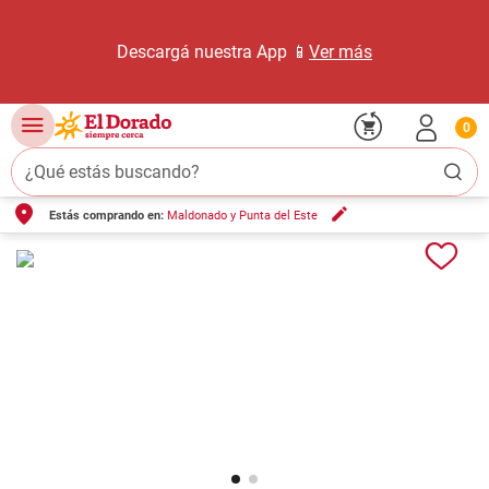
Descargá nuestra App 📱
Ver más
0
¿Qué estás buscando?
Estás comprando en:
Maldonado y Punta del Este
TÉRMINOS MÁS BUSCADOS
1
.
carne carnicería
2
.
leche
3
.
aceite
4
.
queso
5
.
pollo
6
.
bondiola
7
.
fideos