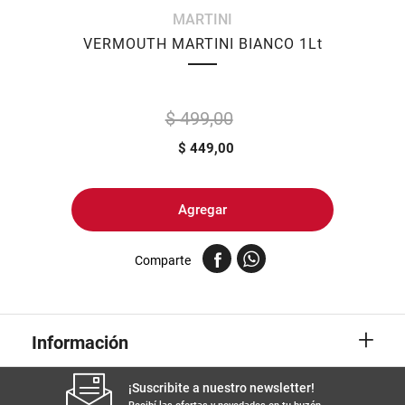
MARTINI
8
.
yerba
VERMOUTH MARTINI BIANCO 1Lt
9
.
harina
10
.
arroz
$ 499,00
$
449,00
Agregar
Comparte
+
Información
¡Suscribite a nuestro newsletter!