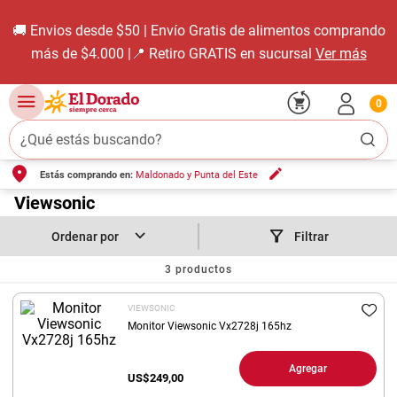
🚚 Envios desde $50 | Envío Gratis de alimentos comprando
más de $4.000 |📍 Retiro GRATIS en sucursal
Ver más
0
¿Qué estás buscando?
Estás comprando en:
Maldonado y Punta del Este
TÉRMINOS MÁS BUSCADOS
1
.
Viewsonic
carne carnicería
2
.
leche
Filtrar
3
.
aceite
3
productos
4
.
queso
VIEWSONIC
5
.
pollo
Monitor Viewsonic Vx2728j 165hz
6
.
bondiola
Agregar
US$
249,00
7
.
fideos