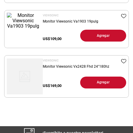
8
.
yerba
VIEWSONIC
9
.
arroz
Monitor Viewsonic Va1903 19pulg
10
.
harina
Agregar
US$
109,00
VIEWSONIC
Monitor Viewsonic Vx2428 Fhd 24"180hz
Agregar
US$
169,00
¡Suscribite a nuestro newsletter!