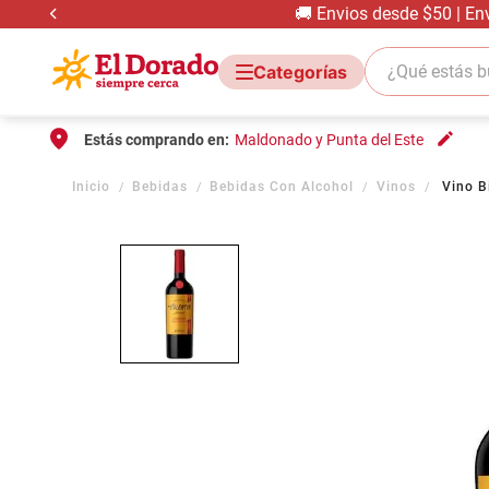
🚚 Envios desde $50 | En
¿Qué estás bus
Estás comprando en:
Maldonado y Punta del Este
Bebidas
Bebidas Con Alcohol
Vinos
Vino B