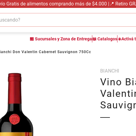
vío Gratis de alimentos comprando más de $4.000 |📍 Retiro G
cando?
TÉRMINOS MÁS BUSCADOS
🏪 Sucursales y Zona de Entrega
📖 Catalogos
☀️Activá 
1
.
carne carnicería
2
.
leche
ianchi Don Valentin Cabernet Sauvignon 750Cc
3
.
aceite
BIANCHI
4
.
queso
Vino B
5
.
pollo
Valenti
6
.
bondiola
Sauvig
7
.
fideos
8
.
arroz
9
.
harina