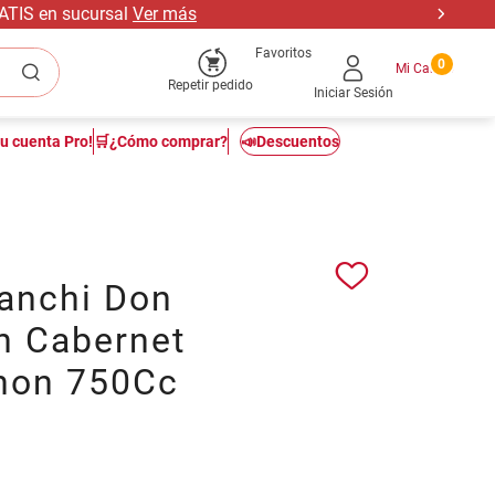
RATIS en sucursal
Ver más
Favoritos
0
Repetir pedido
Iniciar Sesión
tu cuenta Pro!
🛒¿Cómo comprar?
📣Descuentos
ianchi Don
n Cabernet
non 750Cc