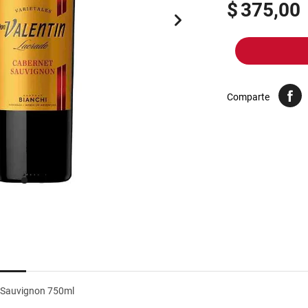
10
.
yerba
$
375,00
Comparte
t Sauvignon 750ml