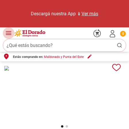
Descargá nuestra App 📱
Ver más
0
¿Qué estás buscando?
Estás comprando en:
Maldonado y Punta del Este
TÉRMINOS MÁS BUSCADOS
1
.
carne carnicería
2
.
leche
3
.
aceite
4
.
queso
5
.
pollo
6
.
bondiola
7
.
fideos