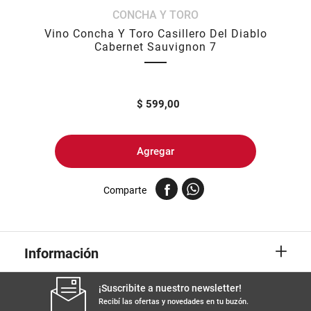
CONCHA Y TORO
8
.
yerba
Vino Concha Y Toro Casillero Del Diablo
9
.
harina
Cabernet Sauvignon 7
10
.
arroz
$
599,00
Agregar
Comparte
+
Información
¡Suscribite a nuestro newsletter!
Recibí las ofertas y novedades en tu buzón.