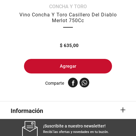
CONCHA Y TORO
8
.
yerba
Vino Concha Y Toro Casillero Del Diablo
9
.
arroz
Merlot 750Cc
10
.
harina
$
635,00
Agregar
Comparte
+
Información
¡Suscribite a nuestro newsletter!
Recibí las ofertas y novedades en tu buzón.