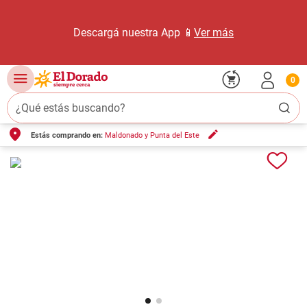
Descargá nuestra App 📱
Ver más
0
¿Qué estás buscando?
Estás comprando en:
Maldonado y Punta del Este
TÉRMINOS MÁS BUSCADOS
1
.
carne carnicería
2
.
leche
3
.
aceite
4
.
queso
5
.
pollo
6
.
bondiola
7
.
fideos