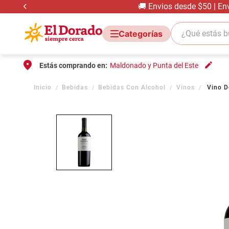
🚚 Envios desde $50 | En
¿Qué estás bus
Estás comprando en:
Maldonado y Punta del Este
Bebidas
Bebidas Con Alcohol
Vinos
Vino D