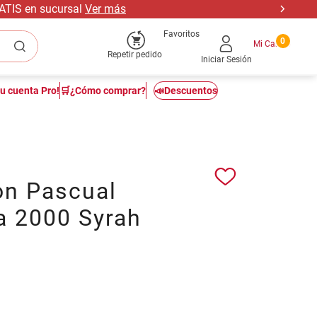
RATIS en sucursal
Ver más
Favoritos
0
Repetir pedido
Iniciar Sesión
tu cuenta Pro!
🛒¿Cómo comprar?
📣Descuentos
on Pascual
a 2000 Syrah