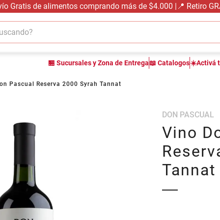
vío Gratis de alimentos comprando más de $4.000 |📍 Retiro G
cando?
TÉRMINOS MÁS BUSCADOS
🏪 Sucursales y Zona de Entrega
📖 Catalogos
☀️Activá 
1
.
carne carnicería
2
.
leche
on Pascual Reserva 2000 Syrah Tannat
3
.
aceite
DON PASCUAL
4
.
queso
Vino D
5
.
pollo
Reserv
6
.
bondiola
Tannat
7
.
fideos
8
.
arroz
9
.
harina