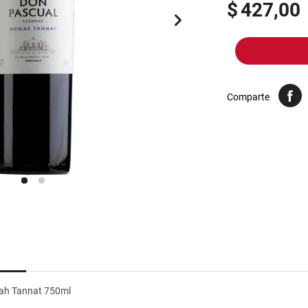
10
.
yerba
$
427,00
Comparte
rah Tannat 750ml