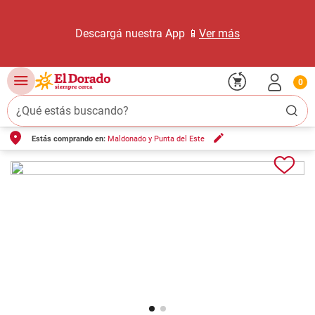
Descargá nuestra App 📱
Ver más
0
¿Qué estás buscando?
Estás comprando en:
Maldonado y Punta del Este
TÉRMINOS MÁS BUSCADOS
1
.
carne carnicería
2
.
leche
3
.
aceite
4
.
queso
5
.
pollo
6
.
bondiola
7
.
fideos