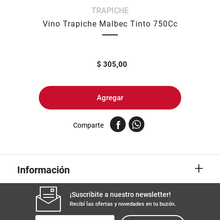
TRAPICHE
8
.
yerba
Vino Trapiche Malbec Tinto 750Cc
9
.
arroz
10
.
harina
$
305,00
Agregar
Comparte
+
Información
¡Suscribite a nuestro newsletter!
Recibí las ofertas y novedades en tu buzón.