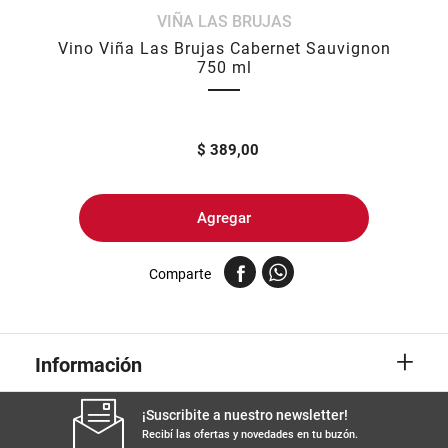
VIÑA LAS BRUJAS
8
.
arroz
Vino Viña Las Brujas Cabernet Sauvignon
9
.
harina
750 ml
10
.
yerba
$
389,00
Agregar
Comparte
+
Información
¡Suscribite a nuestro newsletter!
Recibí las ofertas y novedades en tu buzón.