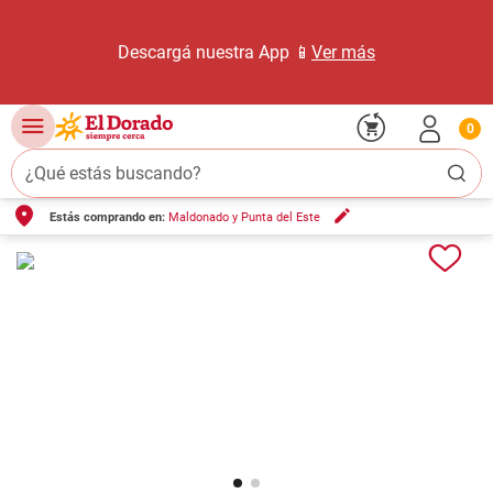
Descargá nuestra App 📱
Ver más
0
¿Qué estás buscando?
Estás comprando en:
Maldonado y Punta del Este
TÉRMINOS MÁS BUSCADOS
1
.
carne carnicería
2
.
leche
3
.
aceite
4
.
queso
5
.
pollo
6
.
bondiola
7
.
fideos