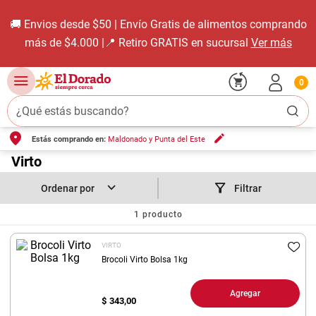
🚚 Envios desde $50 | Envío Gratis de alimentos comprando
más de $4.000 |📍 Retiro GRATIS en sucursal
Ver más
0
¿Qué estás buscando?
Estás comprando en:
Maldonado y Punta del Este
TÉRMINOS MÁS BUSCADOS
1
.
Virto
carne carnicería
2
.
leche
Filtrar
3
.
aceite
1
producto
4
.
queso
VIRTO
5
.
pollo
Brocoli Virto Bolsa 1kg
6
.
bondiola
Agregar
$
343,00
7
.
fideos