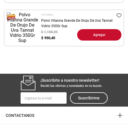
8
.
arroz
VITANNA
9
.
harina
Polvo Vitanna Grande De Orujo De Uva Tannat
10
.
Vidrio 350Gr Sup
fideos
$ 1.188,00
Agregar
$
950,40
¡Suscribite a nuestro newsletter!
Recibí las ofertas y novedades en tu buzón.
Suscribirme
+
CONTACTANOS