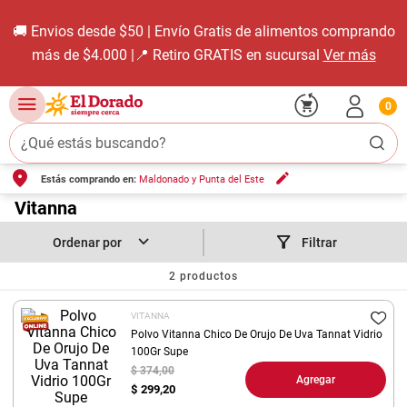
🚚 Envios desde $50 | Envío Gratis de alimentos comprando
más de $4.000 |📍 Retiro GRATIS en sucursal
Ver más
0
¿Qué estás buscando?
Estás comprando en:
Maldonado y Punta del Este
TÉRMINOS MÁS BUSCADOS
1
.
Vitanna
carne carnicería
2
.
leche
Filtrar
3
.
aceite
2
productos
4
.
queso
VITANNA
5
.
bondiola
Polvo Vitanna Chico De Orujo De Uva Tannat Vidrio
100Gr Supe
6
.
yerba
$ 374,00
Agregar
$
299,20
7
.
pollo