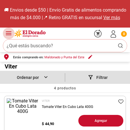
🚚 Envios desde $50 | Envío Gratis de alimentos comprando
más de $4.000 |📍 Retiro GRATIS en sucursal
Ver más
0
¿Qué estás buscando?
Estás comprando en:
Maldonado y Punta del Este
TÉRMINOS MÁS BUSCADOS
1
.
Viter
carne carnicería
2
.
leche
Filtrar
3
.
aceite
4
productos
4
.
queso
VITER
5
.
bondiola
Tomate Viter En Cubo Lata 400G
6
.
yerba
Agregar
$
44,90
7
.
pollo