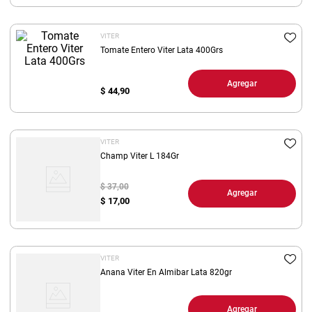
8
.
arroz
VITER
9
.
harina
Tomate Entero Viter Lata 400Grs
10
.
fideos
Agregar
$
44,90
VITER
Champ Viter L 184Gr
$ 37,00
Agregar
$
17,00
VITER
Anana Viter En Almibar Lata 820gr
Agregar