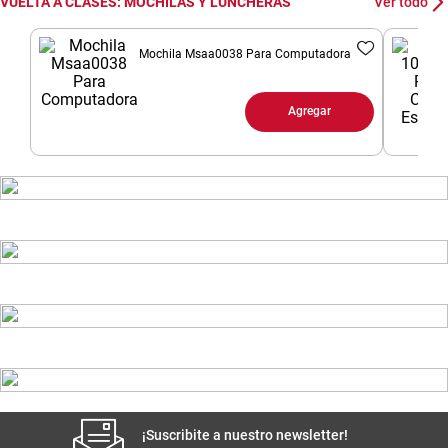
VUELTA A CLASES: MOCHILAS Y LUNCHERAS
Ver todo
8
.
arroz
Mochila Msaa0038 Para Computadora
9
.
harina
10
.
yerba
Agregar
¡Suscribite a nuestro newsletter!