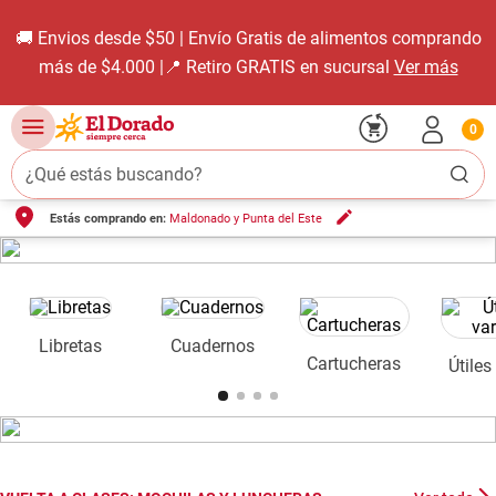
🚚 Envios desde $50 | Envío Gratis de alimentos comprando
más de $4.000 |📍 Retiro GRATIS en sucursal
Ver más
0
¿Qué estás buscando?
Estás comprando en:
Maldonado y Punta del Este
TÉRMINOS MÁS BUSCADOS
1
.
carne carnicería
2
.
leche
3
.
aceite
Libretas
Cuadernos
Cartucheras
Útiles
4
.
queso
5
.
pollo
6
.
bondiola
7
.
fideos