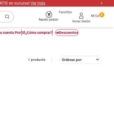
RATIS en sucursal
Ver más
Favoritos
0
Repetir pedido
Iniciar Sesión
tu cuenta Pro!
🛒¿Cómo comprar?
📣Descuentos
Ordenar por
1
producto