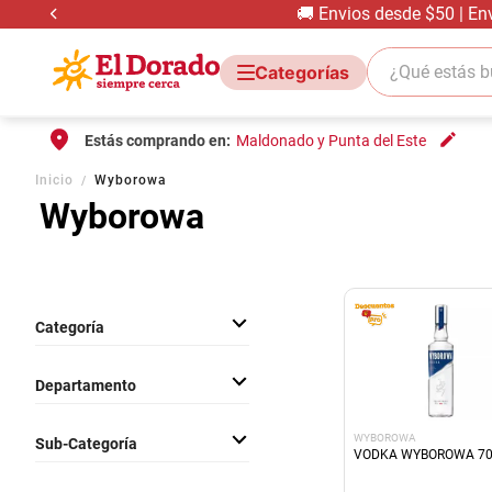
🚚 Envios desde $50 | En
¿Qué estás bus
Estás comprando en:
Maldonado y Punta del Este
Inicio
Wyborowa
Wyborowa
Categoría
Bebidas Con Alcohol
Departamento
Bebidas
WYBOROWA
Sub-Categoría
VODKA WYBOROWA 7
Bebidas Blancas