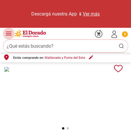
Descargá nuestra App 📱
Ver más
0
¿Qué estás buscando?
Estás comprando en:
Maldonado y Punta del Este
TÉRMINOS MÁS BUSCADOS
1
.
carne carnicería
2
.
leche
3
.
aceite
4
.
queso
5
.
pollo
6
.
bondiola
7
.
fideos