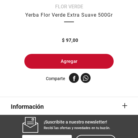
FLOR VERDE
8
.
yerba
Yerba Flor Verde Extra Suave 500Gr
9
.
arroz
10
.
harina
$
97,00
Agregar
Comparte
+
Información
¡Suscribite a nuestro newsletter!
Recibí las ofertas y novedades en tu buzón.