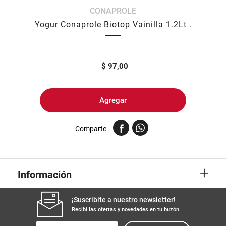
CONAPROLE
8
.
yerba
Yogur Conaprole Biotop Vainilla 1.2Lt .
9
.
arroz
10
.
harina
$
97,00
Agregar
Comparte
+
Información
¡Suscribite a nuestro newsletter!
Recibí las ofertas y novedades en tu buzón.