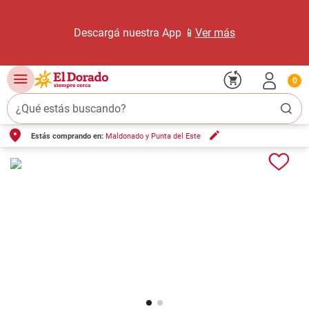
Descargá nuestra App 📱
Ver más
0
¿Qué estás buscando?
Estás comprando en:
Maldonado y Punta del Este
TÉRMINOS MÁS BUSCADOS
1
.
carne carnicería
2
.
leche
3
.
aceite
4
.
queso
5
.
pollo
6
.
bondiola
7
.
fideos