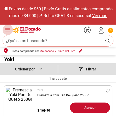
🚚 Envios desde $50 | Envío Gratis de alimentos comprando
más de $4.000 |📍 Retiro GRATIS en sucursal
Ver más
0
¿Qué estás buscando?
Estás comprando en:
Maldonado y Punta del Este
TÉRMINOS MÁS BUSCADOS
1
.
Yoki
carne carnicería
2
.
leche
Filtrar
3
.
aceite
1
producto
4
.
queso
YOKI
5
.
pollo
Premezcla Yoki Pan De Queso 250Gr
6
.
bondiola
Agregar
$
169,90
7
.
fideos