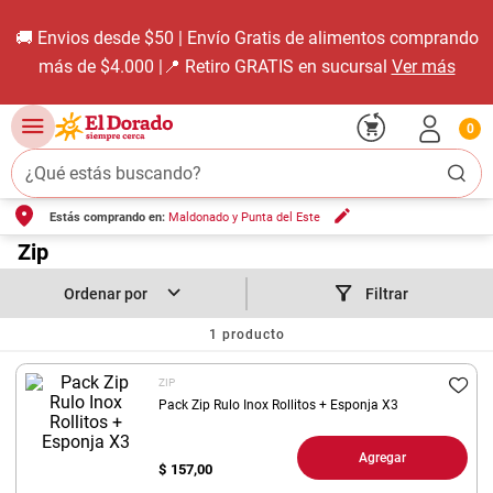
🚚 Envios desde $50 | Envío Gratis de alimentos comprando
más de $4.000 |📍 Retiro GRATIS en sucursal
Ver más
0
¿Qué estás buscando?
Estás comprando en:
Maldonado y Punta del Este
TÉRMINOS MÁS BUSCADOS
1
.
Zip
carne carnicería
2
.
leche
Filtrar
3
.
aceite
1
producto
4
.
queso
ZIP
5
.
bondiola
Pack Zip Rulo Inox Rollitos + Esponja X3
6
.
yerba
Agregar
$
157,00
7
.
pollo