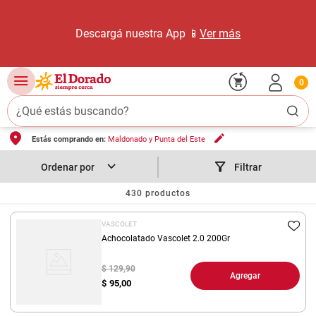
Descargá nuestra App 📱
Ver más
0
¿Qué estás buscando?
Estás comprando en:
Maldonado y Punta del Este
TÉRMINOS MÁS BUSCADOS
1
.
carne carnicería
Filtrar
2
.
leche
430
productos
3
.
aceite
VASCOLET
4
.
queso
Achocolatado Vascolet 2.0 200Gr
5
.
pollo
$ 129,90
Agregar
6
.
bondiola
$
95,00
7
.
fideos