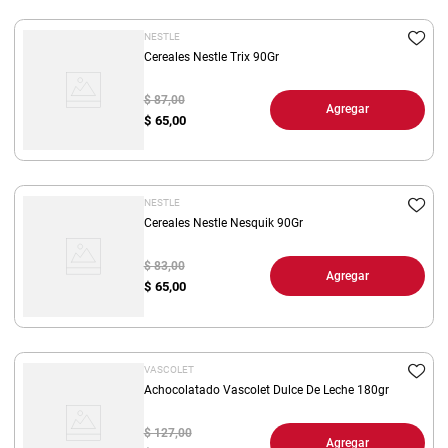
8
.
arroz
NESTLE
9
.
Cereales Nestle Trix 90Gr
harina
10
.
yerba
$ 87,00
Agregar
$
65,00
NESTLE
Cereales Nestle Nesquik 90Gr
$ 83,00
Agregar
$
65,00
VASCOLET
Achocolatado Vascolet Dulce De Leche 180gr
$ 127,00
Agregar