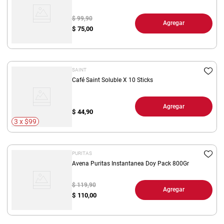
$ 99,90
Agregar
$
75,00
SAINT
Café Saint Soluble X 10 Sticks
Agregar
$
44,90
3 x $99
PURITAS
Avena Puritas Instantanea Doy Pack 800Gr
$ 119,90
Agregar
$
110,00