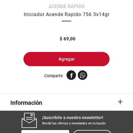
ACENDE RAPIDO
8
.
yerba
Iniciador Acende Rapido 756 3x14gr
9
.
arroz
10
.
harina
$
69,00
Agregar
Comparte
+
Información
¡Suscribite a nuestro newsletter!
Recibí las ofertas y novedades en tu buzón.