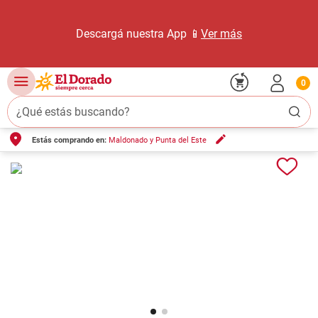
Descargá nuestra App 📱
Ver más
0
¿Qué estás buscando?
Estás comprando en:
Maldonado y Punta del Este
TÉRMINOS MÁS BUSCADOS
1
.
carne carnicería
2
.
leche
3
.
aceite
4
.
queso
5
.
pollo
6
.
bondiola
7
.
fideos