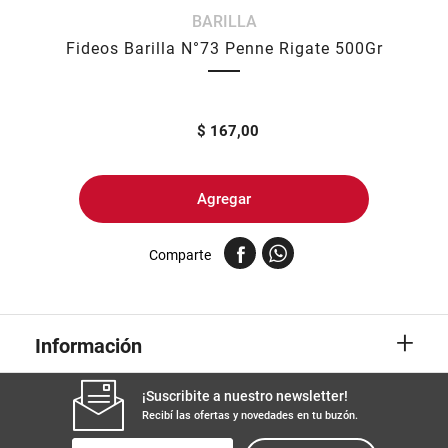
BARILLA
8
.
arroz
Fideos Barilla N°73 Penne Rigate 500Gr
9
.
harina
10
.
yerba
$
167,00
Agregar
Comparte
+
Información
¡Suscribite a nuestro newsletter!
Recibí las ofertas y novedades en tu buzón.