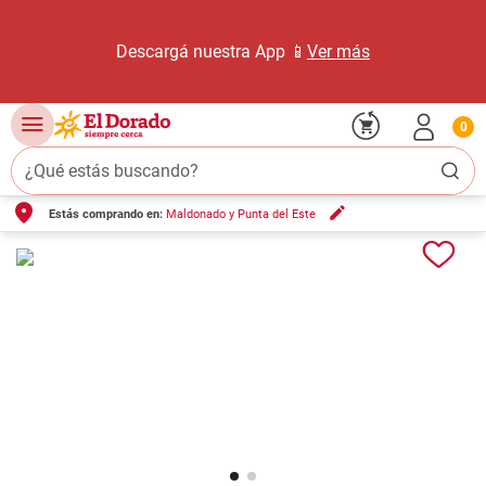
Descargá nuestra App 📱
Ver más
0
¿Qué estás buscando?
Estás comprando en:
Maldonado y Punta del Este
TÉRMINOS MÁS BUSCADOS
1
.
carne carnicería
2
.
leche
3
.
aceite
4
.
queso
5
.
pollo
6
.
bondiola
7
.
fideos